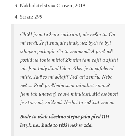
Nakladatelství= Crown, 2019
Stran: 299
Chtěl jsem tu ženu zachránit, ale nešlo to. On
mi tvrdí, že ji znal,ale jinak, než bych to byl
schopen pochopit. Co to znamená? A proč mě
posílá na tohle místo? Zkusím tam zajít a zjistit
víc. Jsou tady divní lidi a vůbec je to pofidérní
místo. Au!! co mi dělají? Teď asi zemřu. Nebo
ne?……Proč prožívám svou minulost znovu?
Jsem tak unavený ze své minulosti. Má osobnost
je ztracená, zničená. Nechci to zažívat znovu.
Bude to však všechno stejné jako před 11ti
lety?..ne…bude to těžší než se zdá.