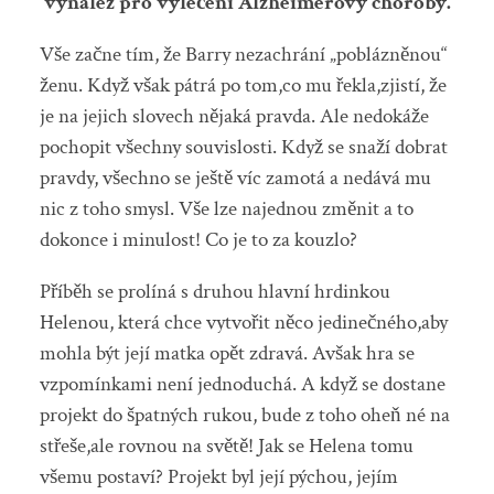
vynález pro vyléčení Alzheimerovy choroby.
Vše začne tím, že Barry nezachrání „poblázněnou“
ženu. Když však pátrá po tom,co mu řekla,zjistí, že
je na jejich slovech nějaká pravda. Ale nedokáže
pochopit všechny souvislosti. Když se snaží dobrat
pravdy, všechno se ještě víc zamotá a nedává mu
nic z toho smysl. Vše lze najednou změnit a to
dokonce i minulost! Co je to za kouzlo?
Příběh se prolíná s druhou hlavní hrdinkou
Helenou, která chce vytvořit něco jedinečného,aby
mohla být její matka opět zdravá. Avšak hra se
vzpomínkami není jednoduchá. A když se dostane
projekt do špatných rukou, bude z toho oheň né na
střeše,ale rovnou na světě! Jak se Helena tomu
všemu postaví? Projekt byl její pýchou, jejím