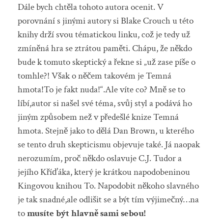
Dále bych chtěla tohoto autora ocenit. V
porovnání s jinými autory si Blake Crouch u této
knihy drží svou tématickou linku, což je tedy už
zmíněná hra se ztrátou paměti. Chápu, že někdo
bude k tomuto skeptický a řekne si „už zase píše o
tomhle?! Však o něčem takovém je Temná
hmota!To je fakt nuda!“.Ale víte co? Mně se to
líbí,autor si našel své téma, svůj styl a podává ho
jiným způsobem než v předešlé knize Temná
hmota. Stejně jako to dělá Dan Brown, u kterého
se tento druh skepticismu objevuje také. Já naopak
nerozumím, proč někdo oslavuje C.J. Tudor a
jejího Kříďáka, který je krátkou napodobeninou
Kingovou knihou To. Napodobit někoho slavného
je tak snadné,ale odlišit se a být tím výjimečný…na
to
musíte být hlavně sami sebou!