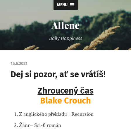
MENU
Allene
Daily Happiness
15.6.2021
Dej si pozor, ať se vrátíš!
Zhroucený čas
Blake Crouch
Z anglického překladu= Recursion
Žánr= Sci-fi román