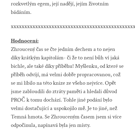
rozkvetlým egem, její nadějí, jejím životním
bádáním.
xxxxxxxxxxxxxxxxxxxxxxxxxxxxxxxxxxxxxxxxxxxxx
Hodnocení:
Zhroucený čas se čte jedním dechem a to nejen
díky krátkým kapitolám- či že to není bůh ví jaká
bichle, ale také díky příběhu! Myšlenku, od které se
příběh odvíjí, má velmi dobře propracovanou, což
se mi líbilo na této knize ze všeho nejvíce. Opět
jsme zabloudili do ztráty paměti a hledali důvod
PROČ k tomu dochází. Tohle jiné podání bylo
velmi dostačující a uspokojilo mě. Je to jiné, než
Temná hmota. Se Zhrouceným časem jsem si více
odpočinula, napínavá byla jen místy.