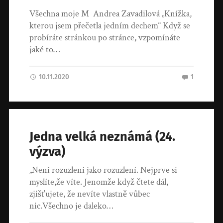
Všechna moje M Andrea Zavadilová „Knížka,
kterou jsem přečetla jedním dechem“ Když se
probíráte stránkou po stránce, vzpomínáte
jaké to…
10.11.2020
1
Jedna velká neznámá (24.
výzva)
„Není rozuzlení jako rozuzlení. Nejprve si
myslíte,že víte. Jenomže když čtete dál,
zjišťujete, že nevíte vlastně vůbec
nic.Všechno je daleko…