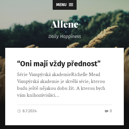
MENU
Allene
Daily Happiness
“Oni mají vždy přednost”
Série Vampýrská akademieRichelle Mead
Vampýrská akademie je skvělá série, kterou
budu ještě nějakou dobu žít. A kterou bych
vám knihozávisláci…
8.7.2024
0