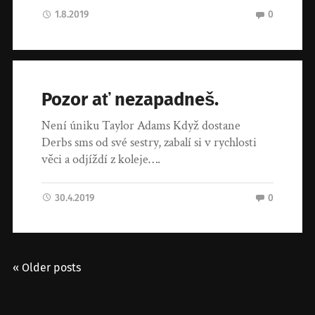
1.8.2019
0
Pozor ať nezapadneš.
Není úniku Taylor Adams Když dostane
Derbs sms od své sestry, zabalí si v rychlosti
věci a odjíždí z koleje….
30.4.2019
0
« Older posts