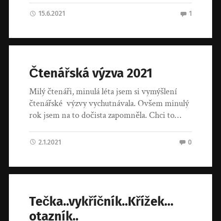
15.6.2021
1
Čtenářská výzva 2021
Milý čtenáři, minulá léta jsem si vymýšlení
čtenářské výzvy vychutnávala. Ovšem minulý
rok jsem na to dočista zapomněla. Chci to…
2.1.2021
0
Tečka..vykříčník..Křížek…
otazník..