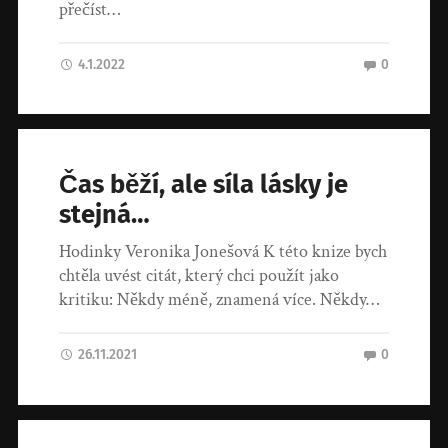
přečíst…
4.1.2022
0
Čas běží, ale síla lásky je
stejná…
Hodinky Veronika Jonešová K této knize bych
chtěla uvést citát, který chci použít jako
kritiku: Někdy méně, znamená více. Někdy…
26.11.2021
0