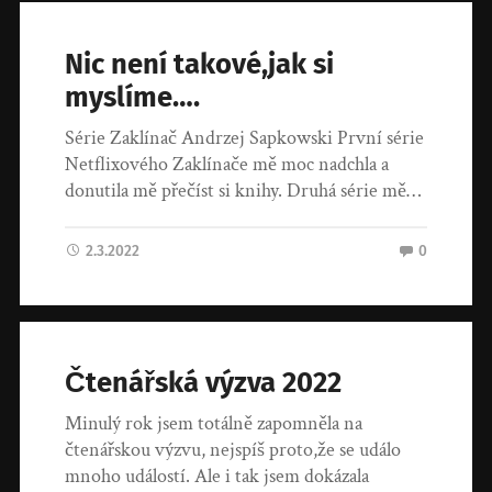
Nic není takové,jak si
myslíme….
Série Zaklínač Andrzej Sapkowski První série
Netflixového Zaklínače mě moc nadchla a
donutila mě přečíst si knihy. Druhá série mě…
2.3.2022
0
Čtenářská výzva 2022
Minulý rok jsem totálně zapomněla na
čtenářskou výzvu, nejspíš proto,že se událo
mnoho událostí. Ale i tak jsem dokázala