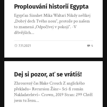
Proplouvání historií Egypta
Egypťan Sinuhet Mika Waltari Nikdy neříkej
„Dobrý dech Tvého nosu“, protože po našem
to znamená „Odpočívej v pokoji“. -V
dřívějších…
7.11.2021
4
Dej si pozor, ať se vrátíš!
Zhroucený čas Blake Crouch Z anglického
překladu= Recursion Žánr= Sci-fi román
Nakladatelství= Crown, 2019 Stran: 299 Chtěl
jsem tu ženu…